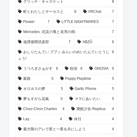
グリッチ・キャスケット
8
町とわたしとサーカスと
8
VRChat
7
Flower
7
LITTLE NIGHTMARES
7
Mercedes -厄災の竜と哀哭の雨-
7
放課後闇倶楽部
7
ABZÛ
6
おしりたんてい ププッ みらいのめいたんていとうじ
6
ょう!
うつろぎさぁかす
6
怨溺
6
GNOSIA
5
家路
5
Poppy Playtime
5
オロホスの夢
5
Gartic Phone
5
夢もすがら花嵐
5
ママにあいたい
5
Choo-Choo Charles
4
廃館少女-Replica-
4
Lay
4
休日
4
最大限のアレで君と一夜を共にしよう
4