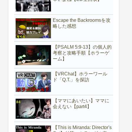
Escape the Backroomsを攻
略した感想
【PSALM 5:9-13】の個人的
考察と攻略手順【ホラーゲ
ーム】
【VRChat】ホラーワール
ド「Q.T.」を探訪
【ママにあいたい】ママに
会えない【part4】
【This is Miranda: Director's