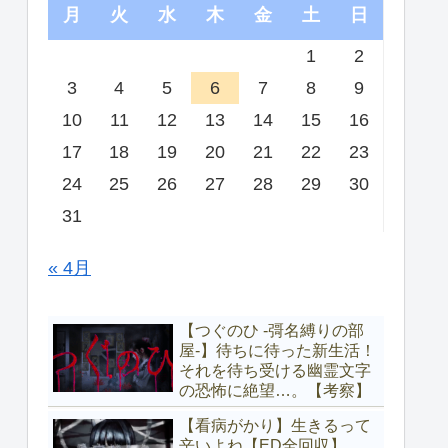
月
火
水
木
金
土
日
1
2
3
4
5
6
7
8
9
10
11
12
13
14
15
16
17
18
19
20
21
22
23
24
25
26
27
28
29
30
31
« 4月
【つぐのひ -彁名縛りの部
屋-】待ちに待った新生活！
それを待ち受ける幽霊文字
の恐怖に絶望…。【考察】
【看病がかり】生きるって
辛いよね【ED全回収】