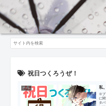
祝日つくろうぜ！
私
ゲーム
※ブ
に関
タバ