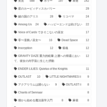
実況
588
ホラー
197
単発
142
星のカービィディスカバリー
29
鍵の国のアリス
28
リコペマ
24
Among Us
24
ハッピーエンドは紡げない
22
Voice of Cards できそこないの巫女
17
零〜濡鴉ノ巫女〜
16
Dead Space
12
Inscryption
12
雀魂
12
GRAVITY DAZE 重力的眩暈:上層への帰還におい
12
て、彼女の内宇宙に生じた摂動
ENDER LILIES: Quietus of the Knights
11
OUTLAST
10
LITTLE NIGHTMARESⅡ
9
アクアリウムは踊らない
9
OUTLASTⅡ
8
Chants of Sennaar
8
畑から始める魔法薬学入門
8
麻雀
8