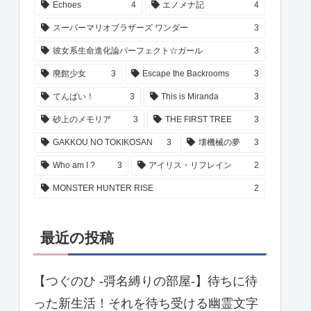
Echoes
4
エノメナ記
4
スーパーマリオブラザーズ ワンダー
3
彼女系生命進化論パーフェクト☆ガール
3
廃館少女
3
Escape the Backrooms
3
てんぱい！
3
This is Miranda
3
砂上のメモリア
3
THE FIRST TREE
3
GAKKOU NO TOKIKOSAN
3
壊機械の夢
3
Who am I ?
3
アイリス・リフレイン
2
MONSTER HUNTER RISE
2
最近の投稿
【つぐのひ -彁名縛りの部屋-】待ちに待
った新生活！それを待ち受ける幽霊文字