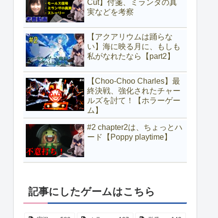
Cut】付箋、ミランダの真
実などを考察
【アクアリウムは踊らな
い】海に映る月に、もしも
私がなれたなら【part2】
【Choo-Choo Charles】最
終決戦、強化されたチャー
ルズを討て！【ホラーゲー
ム】
#2 chapter2は、ちょっとハ
ード【Poppy playtime】
記事にしたゲームはこちら