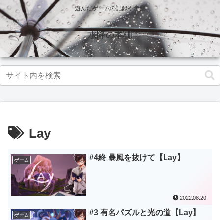
遊んだゲームの記録や考察
水降の本棚
Lay
#4終 暴風を抜けて【Lay】
ゲーム
2022.08.20
#3 有名パズルと光の道【Lay】
ゲーム