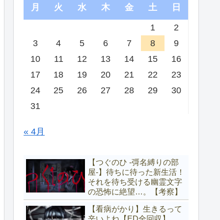
月
火
水
木
金
土
日
1
2
3
4
5
6
7
8
9
10
11
12
13
14
15
16
17
18
19
20
21
22
23
24
25
26
27
28
29
30
31
« 4月
【つぐのひ -彁名縛りの部
屋-】待ちに待った新生活！
それを待ち受ける幽霊文字
の恐怖に絶望…。【考察】
【看病がかり】生きるって
辛いよね【ED全回収】