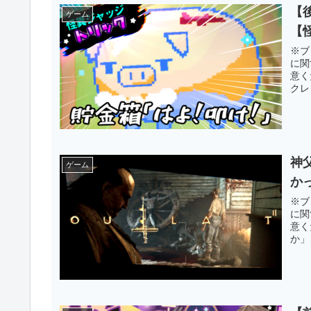
【
ゲーム
【
※ブ
に関
意く
クレ
神
ゲーム
か
※ブ
に関
意く
か」