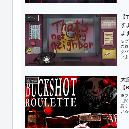
【T
ゲーム
す
ま
※ブ
の答
タバ
いま
大
ゲーム
【B
※ブ
に関
意く
いる