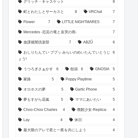
グリッチ・キャスケット
8
町とわたしとサーカスと
8
VRChat
7
Flower
7
LITTLE NIGHTMARES
7
Mercedes -厄災の竜と哀哭の雨-
7
放課後闇倶楽部
7
ABZÛ
6
おしりたんてい ププッ みらいのめいたんていとうじ
6
ょう!
うつろぎさぁかす
6
怨溺
6
GNOSIA
5
家路
5
Poppy Playtime
5
オロホスの夢
5
Gartic Phone
5
夢もすがら花嵐
5
ママにあいたい
5
Choo-Choo Charles
4
廃館少女-Replica-
4
Lay
4
休日
4
最大限のアレで君と一夜を共にしよう
4