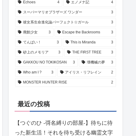
Echoes
4
エノメナ記
4
スーパーマリオブラザーズ ワンダー
3
彼女系生命進化論パーフェクト☆ガール
3
廃館少女
3
Escape the Backrooms
3
てんぱい！
3
This is Miranda
3
砂上のメモリア
3
THE FIRST TREE
3
GAKKOU NO TOKIKOSAN
3
壊機械の夢
3
Who am I ?
3
アイリス・リフレイン
2
MONSTER HUNTER RISE
2
最近の投稿
【つぐのひ -彁名縛りの部屋-】待ちに待
った新生活！それを待ち受ける幽霊文字