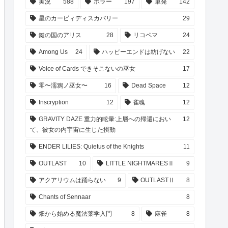
実況
588
ホラー
197
単発
142
星のカービィディスカバリー
29
鍵の国のアリス
28
リコペマ
24
Among Us
24
ハッピーエンドは紡げない
22
Voice of Cards できそこないの巫女
17
零〜濡鴉ノ巫女〜
16
Dead Space
12
Inscryption
12
雀魂
12
GRAVITY DAZE 重力的眩暈:上層への帰還におい
12
て、彼女の内宇宙に生じた摂動
ENDER LILIES: Quietus of the Knights
11
OUTLAST
10
LITTLE NIGHTMARESⅡ
9
アクアリウムは踊らない
9
OUTLASTⅡ
8
Chants of Sennaar
8
畑から始める魔法薬学入門
8
麻雀
8