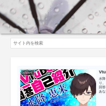
V
お知らせ
水降
り、
回答
あなた