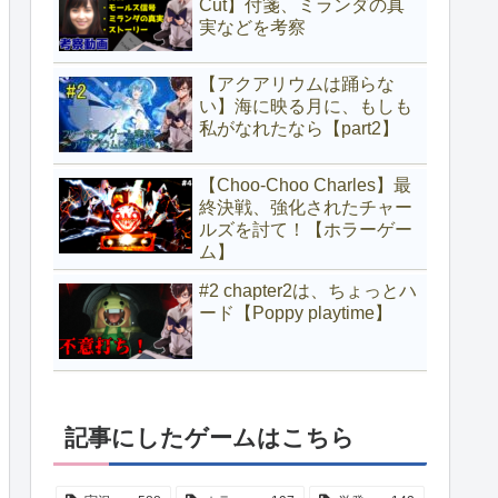
Cut】付箋、ミランダの真
実などを考察
【アクアリウムは踊らな
い】海に映る月に、もしも
私がなれたなら【part2】
【Choo-Choo Charles】最
終決戦、強化されたチャー
ルズを討て！【ホラーゲー
ム】
#2 chapter2は、ちょっとハ
ード【Poppy playtime】
記事にしたゲームはこちら