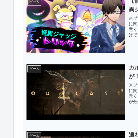
【
ゲーム
異
※ブ
に関
意く
けで
カ
ゲーム
が
※ブ
に関
意く
が分
追
ゲーム