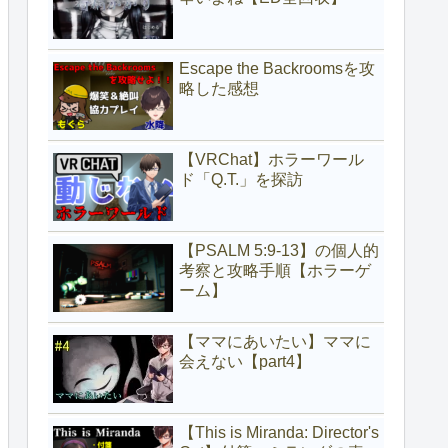
Escape the Backroomsを攻
略した感想
【VRChat】ホラーワール
ド「Q.T.」を探訪
【PSALM 5:9-13】の個人的
考察と攻略手順【ホラーゲ
ーム】
【ママにあいたい】ママに
会えない【part4】
【This is Miranda: Director's