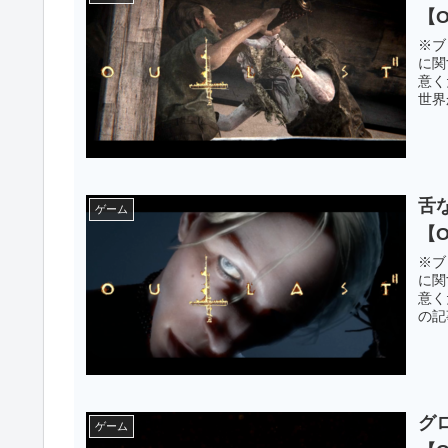
【
※ブ
に関
意く
世界
舌
ゲーム
【
※ブ
に関
意く
の記
グ
ゲーム