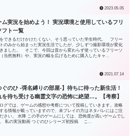
2023.05.05
ーム実況を始めよう！ 実況環境と使用しているフリ
ソフト一覧
をできるだけかけたくない、そう思っていた学生時代。 フリー
トのみから始まった実況生活でしたが、少しずつ撮影環境が変化
きました。 そこで、今回は昔から変わらず使っているフリーソ
（当然無料）や、実況の幅を広げるために購入したキャ...
2021.07.14
つぐのひ -彁名縛りの部屋-】待ちに待った新生活！
れを待ち受ける幽霊文字の恐怖に絶望…。【考察】
ログでは、ゲームの感想や考察について投稿していきます。攻略
する情報が載っていますので、未プレイの方はネタバレにはご注
ださい。 水降 この手のゲームにしては、恐怖度が高いゲームでし
。 私の実況動画 つぐのひシリーズ初投稿 こ...