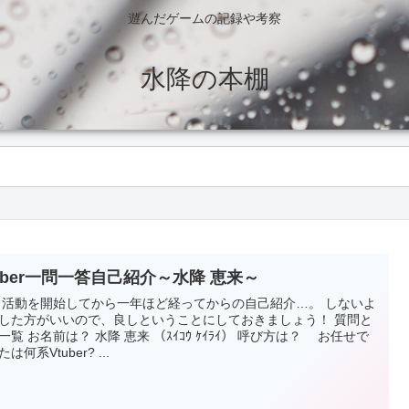
遊んだゲームの記録や考察
水降の本棚
tuber一問一答自己紹介～水降 恵来～
 活動を開始してから一年ほど経ってからの自己紹介…。 しないよ
した方がいいので、良しということにしておきましょう！ 質問と
一覧 お名前は？ 水降 恵来 （ｽｲｺｳ ｹｲﾗｲ） 呼び方は？ お任せで
は何系Vtuber? ...