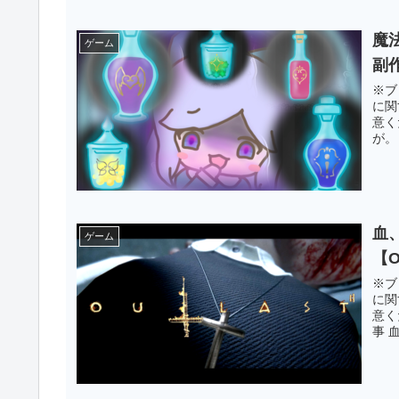
魔
ゲーム
副
※ブ
に関
意く
が。
血
ゲーム
【
※ブ
に関
意く
事 