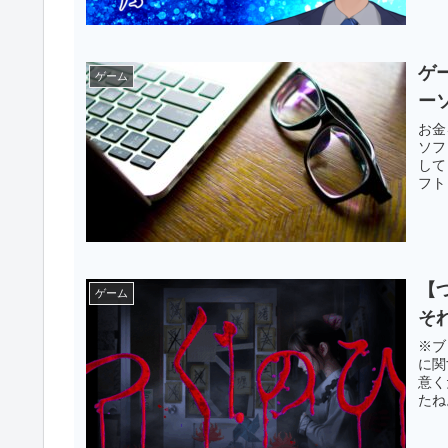
ゲ
ゲーム
ー
お金
ソフ
して
フト
【
ゲーム
そ
※ブ
に関
意く
たね