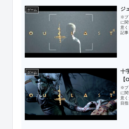
ジ
ゲーム
※ブ
に関
意く
記事
十
ゲーム
【
※ブ
に関
意く
目指