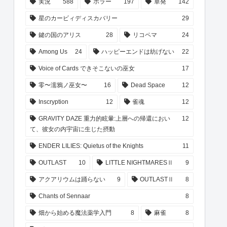
実況
588
ホラー
197
単発
142
星のカービィディスカバリー
29
鍵の国のアリス
28
リコペマ
24
Among Us
24
ハッピーエンドは紡げない
22
Voice of Cards できそこないの巫女
17
零〜濡鴉ノ巫女〜
16
Dead Space
12
Inscryption
12
雀魂
12
GRAVITY DAZE 重力的眩暈:上層への帰還におい
12
て、彼女の内宇宙に生じた摂動
ENDER LILIES: Quietus of the Knights
11
OUTLAST
10
LITTLE NIGHTMARESⅡ
9
アクアリウムは踊らない
9
OUTLASTⅡ
8
Chants of Sennaar
8
畑から始める魔法薬学入門
8
麻雀
8