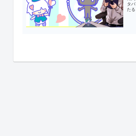
タバ
たる