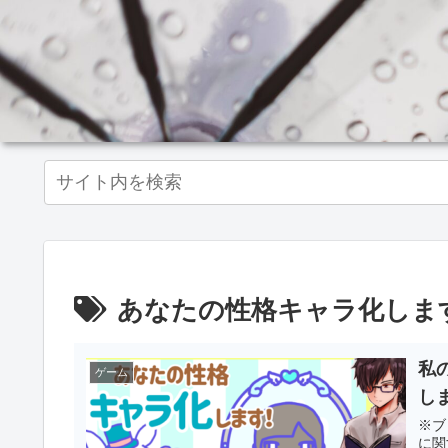
あなたの性格キャラ化しま
私
ゲーム
し
※ブ
に関