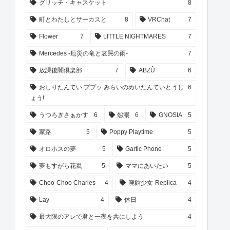
グリッチ・キャスケット
8
町とわたしとサーカスと
8
VRChat
7
Flower
7
LITTLE NIGHTMARES
7
Mercedes -厄災の竜と哀哭の雨-
7
放課後闇倶楽部
7
ABZÛ
6
おしりたんてい ププッ みらいのめいたんていとうじ
6
ょう!
うつろぎさぁかす
6
怨溺
6
GNOSIA
5
家路
5
Poppy Playtime
5
オロホスの夢
5
Gartic Phone
5
夢もすがら花嵐
5
ママにあいたい
5
Choo-Choo Charles
4
廃館少女-Replica-
4
Lay
4
休日
4
最大限のアレで君と一夜を共にしよう
4