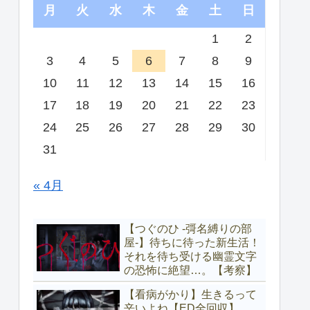
月
火
水
木
金
土
日
1
2
3
4
5
6
7
8
9
10
11
12
13
14
15
16
17
18
19
20
21
22
23
24
25
26
27
28
29
30
31
« 4月
【つぐのひ -彁名縛りの部
屋-】待ちに待った新生活！
それを待ち受ける幽霊文字
の恐怖に絶望…。【考察】
【看病がかり】生きるって
辛いよね【ED全回収】