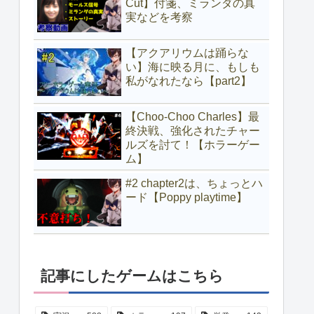
Cut】付箋、ミランダの真
実などを考察
【アクアリウムは踊らな
い】海に映る月に、もしも
私がなれたなら【part2】
【Choo-Choo Charles】最
終決戦、強化されたチャー
ルズを討て！【ホラーゲー
ム】
#2 chapter2は、ちょっとハ
ード【Poppy playtime】
記事にしたゲームはこちら