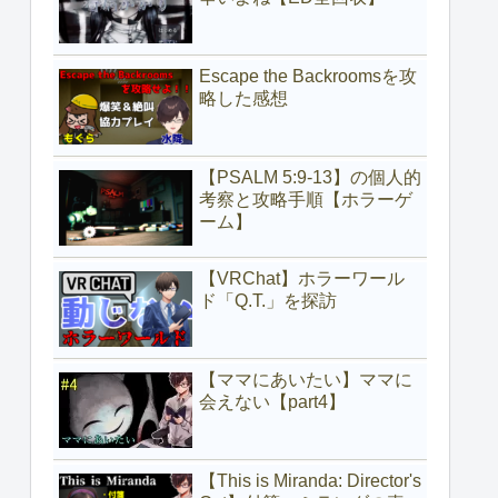
Escape the Backroomsを攻
略した感想
【PSALM 5:9-13】の個人的
考察と攻略手順【ホラーゲ
ーム】
【VRChat】ホラーワール
ド「Q.T.」を探訪
【ママにあいたい】ママに
会えない【part4】
【This is Miranda: Director's