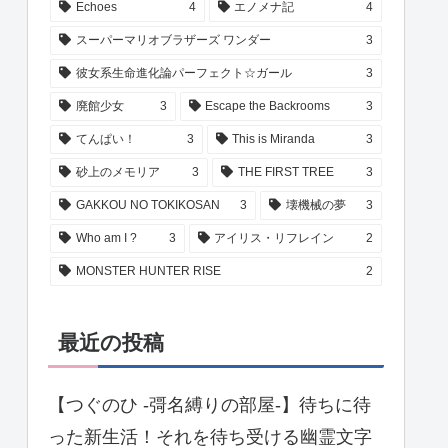
Echoes
4
エノメナ記
4
スーパーマリオブラザーズ ワンダー
3
彼女系生命進化論パーフェクト☆ガール
3
廃館少女
3
Escape the Backrooms
3
てんぱい！
3
This is Miranda
3
砂上のメモリア
3
THE FIRST TREE
3
GAKKOU NO TOKIKOSAN
3
壊機械の夢
3
Who am I ?
3
アイリス・リフレイン
2
MONSTER HUNTER RISE
2
最近の投稿
【つぐのひ -彁名縛りの部屋-】待ちに待
った新生活！それを待ち受ける幽霊文字