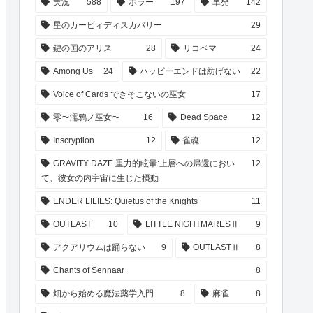
実況
588
ホラー
197
単発
142
星のカービィディスカバリー
29
鍵の国のアリス
28
リコペマ
24
Among Us
24
ハッピーエンドは紡げない
22
Voice of Cards できそこないの巫女
17
零〜濡鴉ノ巫女〜
16
Dead Space
12
Inscryption
12
雀魂
12
GRAVITY DAZE 重力的眩暈:上層への帰還におい
12
て、彼女の内宇宙に生じた摂動
ENDER LILIES: Quietus of the Knights
11
OUTLAST
10
LITTLE NIGHTMARESⅡ
9
アクアリウムは踊らない
9
OUTLASTⅡ
8
Chants of Sennaar
8
畑から始める魔法薬学入門
8
麻雀
8