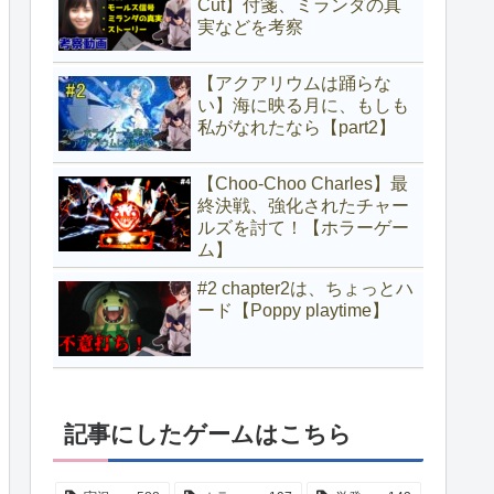
Cut】付箋、ミランダの真
実などを考察
【アクアリウムは踊らな
い】海に映る月に、もしも
私がなれたなら【part2】
【Choo-Choo Charles】最
終決戦、強化されたチャー
ルズを討て！【ホラーゲー
ム】
#2 chapter2は、ちょっとハ
ード【Poppy playtime】
記事にしたゲームはこちら