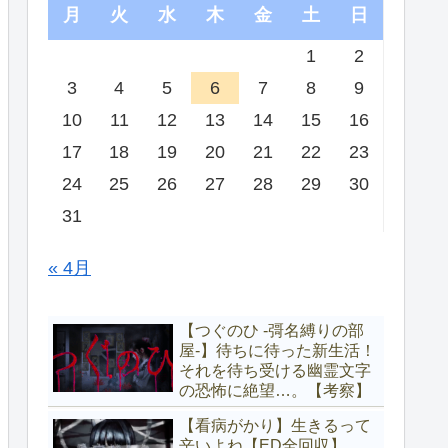
月
火
水
木
金
土
日
1
2
3
4
5
6
7
8
9
10
11
12
13
14
15
16
17
18
19
20
21
22
23
24
25
26
27
28
29
30
31
« 4月
【つぐのひ -彁名縛りの部
屋-】待ちに待った新生活！
それを待ち受ける幽霊文字
の恐怖に絶望…。【考察】
【看病がかり】生きるって
辛いよね【ED全回収】