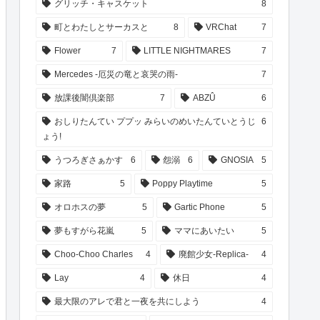
グリッチ・キャスケット
8
町とわたしとサーカスと
8
VRChat
7
Flower
7
LITTLE NIGHTMARES
7
Mercedes -厄災の竜と哀哭の雨-
7
放課後闇倶楽部
7
ABZÛ
6
おしりたんてい ププッ みらいのめいたんていとうじ
6
ょう!
うつろぎさぁかす
6
怨溺
6
GNOSIA
5
家路
5
Poppy Playtime
5
オロホスの夢
5
Gartic Phone
5
夢もすがら花嵐
5
ママにあいたい
5
Choo-Choo Charles
4
廃館少女-Replica-
4
Lay
4
休日
4
最大限のアレで君と一夜を共にしよう
4