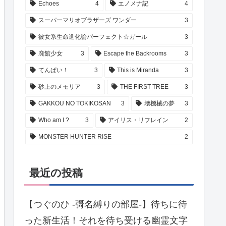
Echoes
4
エノメナ記
4
スーパーマリオブラザーズ ワンダー
3
彼女系生命進化論パーフェクト☆ガール
3
廃館少女
3
Escape the Backrooms
3
てんぱい！
3
This is Miranda
3
砂上のメモリア
3
THE FIRST TREE
3
GAKKOU NO TOKIKOSAN
3
壊機械の夢
3
Who am I ?
3
アイリス・リフレイン
2
MONSTER HUNTER RISE
2
最近の投稿
【つぐのひ -彁名縛りの部屋-】待ちに待
った新生活！それを待ち受ける幽霊文字