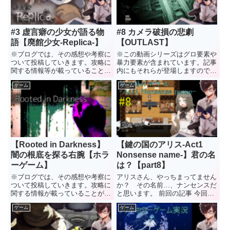
#3 虚言癖の少女が語る物
#8 カメラ破損の悲劇
語【廃館少女-Replica-】
【OUTLAST】
※ブログでは、その感想や考察に
※この動画シリーズはグロ要素や
ついて投稿していきます。攻略に
暴力要素が含まれています。記事
関する情報等が載っていることが
内にもそれらが登場しますので、
ありますので、未プレイの方はネ
お気を付けください。 水降 追い
ゲーム
ゲーム
タバレにはご注意ください。 水
かけっこはもう嫌だ…。 でも、
降 物語の真相が少しずつ分かっ
まだ続くんだろうな…。 前回の
てくる、この感覚が良いですね。
記事 ヒューズを探して鬼ごっこ
前回の記事 今回の内容 さ...
今回はひたすらに迷いまし...
【Rooted in Darkness】
【鍵の国のアリス-Act1
闇の根底を探る右腕【ホラ
Nonsense name-】君の名
ーゲーム】
は？【part8】
※ブログでは、その感想や考察に
アリスさん、やっちまってません
ついて投稿していきます。攻略に
か？ その名前…、ナンセンスだ
関する情報が載っていることがあ
と思います。 前回の記事 今回の
りますので、未プレイの方はネタ
考察 「名前の無い人」がいる名
ゲーム
ゲーム
バレにはご注意ください。 水降
前を甘く見ない方がいいゲームタ
こんなに短いホラーゲームは久し
イトルが「Nonsense name」レ
ぶりです。 右手で遠慮なく掴む
オが最近、ふらふらと外出してい