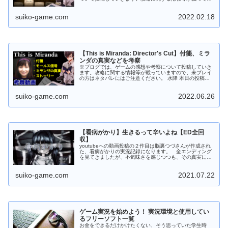
る場合がありますのでネタバレにはご注意ください。 今回
はプロローグ～終わ...
suiko-game.com
2022.02.18
【This is Miranda: Director's Cut】付箋、ミラ
ンダの真実などを考察
※ブログでは、ゲームの感想や考察について投稿していき
ます。攻略に関する情報等が載っていますので、未プレイ
の方はネタバレにはご注意ください。 水降 本日の投稿動
画は考察動画です。 考察好きなんですが、動画にするとな
ると編集がかなり大変でした…...
suiko-game.com
2022.06.26
【看病がかり】生きるって辛いよね【ED全回
収】
youtubeへの動画投稿の２作目は脳裏つづさんが作成され
た、看病がかりの実況記録になります。 全エンディング
を見てきましたが、不気味さを感じつつも、その真実に
は、考えさせられるものがありました。 ※ネタバレ＆考
察注意 看病がかりとは 様...
suiko-game.com
2021.07.22
ゲーム実況を始めよう！ 実況環境と使用してい
るフリーソフト一覧
お金をできるだけかけたくない、そう思っていた学生時