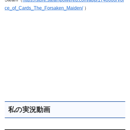
ce_of_Cards_The_Forsaken_Maiden/
）
私の実況動画