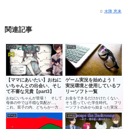
水降 恵来
関連記事
ゲーム
ゲーム
【ママにあいたい】おねに
ゲーム実況を始めよう！
いちゃんとの出会い、そし
実況環境と使用しているフ
て不審な兄貴【part3】
リーソフト一覧
おねにいちゃんが登場！ そして
お金をできるだけかけたくない、
母体の中では不穏な気配が…。
そう思っていた学生時代。 フリ
これ、双子の内、どちらか一方し
ーソフトのみから始まった実況生
かママに会えないのでしょうか？
活でしたが、少しずつ撮影環境が
ゲーム
ゲーム
前回の記事 タネとお姉ちゃんが
変化してきました。 そこで、今
合わさり、おねにいちゃん！
回は昔から変わらず使っているフ
さて、タネとお姉ちゃんが合体す
リーソフト（当然無料）や、実況