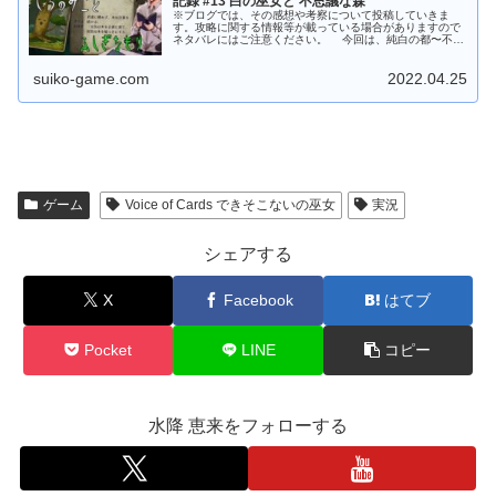
記録 #13 白の巫女と 不思議な森
※ブログでは、その感想や考察について投稿していきま
す。攻略に関する情報等が載っている場合がありますので
ネタバレにはご注意ください。 今回は、純白の都〜不思
議な森まで進んでいます。 前回の記事 今回の内容 迷いの
森の人面樹が暮らす、その先で...
suiko-game.com
2022.04.25
ゲーム
Voice of Cards できそこないの巫女
実況
シェアする
X
Facebook
はてブ
Pocket
LINE
コピー
水降 恵来をフォローする