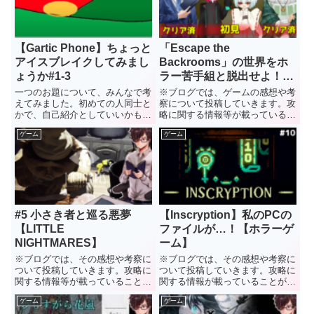
ることで、「おねにいちゃん」...
の幅を広げるために購入したキ
ャ...
【Gartic Phone】ちょっと
「Escape the
アイスブレイクしてみまし
Backrooms」の世界をホ
ょうか#1-3
ラー苦手組と脱出せよ！
【コラボ動画】
一つのお題について、みんなで考
※ブログでは、ゲームの感想や考
えてみました。初めての人同士と
察について投稿していきます。攻
かで、自己紹介としていいかも。
略に関する情報等が載っているこ
前回の記事 アイスブレイクって
とがありますので、未プレイの方
ゲーム
ゲーム
翻訳にしてほしい！！ ちょっと
はネタバレにはご注意ください。
わからないですね は 好きな鍵あ
水降 これでも大分カットしたの
りキャラは？ 好きな 紫色 今回
ですが、まだまだカットできそ
は、一つのテーマについ...
う。 そして、字幕編集できた
ら...
#5 小さき者と巡る悪夢
【Inscryption】私のPCの
【LITTLE
ファイルが…！【ホラーゲ
NIGHTMARES】
ーム】
※ブログでは、その感想や考察に
※ブログでは、その感想や考察に
ついて投稿していきます。攻略に
ついて投稿していきます。攻略に
関する情報等が載っていることが
関する情報が載っていることがあ
ありますので、未プレイの方はネ
りますので、未プレイの方はネタ
ゲーム
ゲーム
タバレにはご注意ください。 水
バレにはご注意ください。 水降