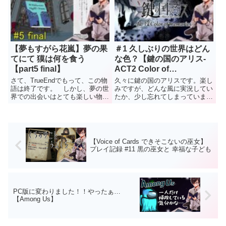
降 今回のお相手は、ぽっちゃり
PCファイルで戦術が変わるなん
系コックさん。 前回のお相手よ
て面白いですね。 古いファイル
りも逃げやすい気がするが…。
があると、どんなカードになっ...
...
【夢もすがら花嵐】夢の果
＃1 久しぶりの世界はどん
てにて 獏は何を食う
な色？【鍵の国のアリス-
【part5 final】
ACT2 Color of
memories-】
さて、TrueEndでもって、この物
久々に鍵の国のアリスです。楽し
語は終了です。 しかし、夢の世
みですが、どんな風に実況してい
界での出会いはとても楽しい物で
たか、少し忘れてしまっていま
したね。 またいつか、この夢の
す。 前作最後の記事 今回の考察
世界に戻って来る日が来るかもし
タイトル「Color of memories」
れません。 ※私が得ていた事
冒頭「愛されてしまえ」がネガテ
前情報は、意味を為さなかったア
ィブワード？キャロットマン
イテムがエンディング後に...
「恋」と「愛」の...
【Voice of Cards できそこないの巫女】
プレイ記録 #11 黒の巫女と 幸福な子ども
PC版に変わりました！！やったぁ…
【Among Us】