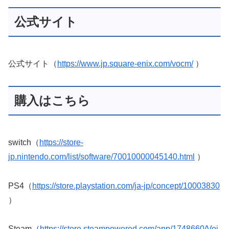
公式サイト
公式サイト（
https://www.jp.square-enix.com/vocm/
）
購入はこちら
switch（
https://store-
jp.nintendo.com/list/software/70010000045140.html
）
PS4（
https://store.playstation.com/ja-jp/concept/10003830
）
Steam（
https://store.steampowered.com/app/1748660/Voi