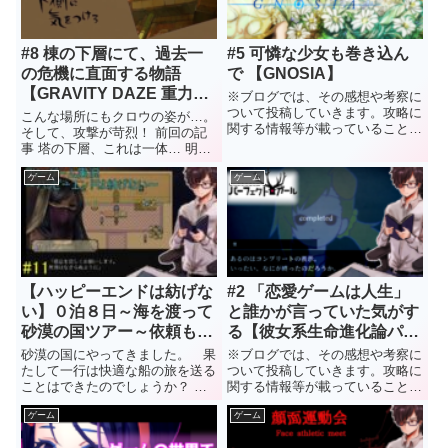
#8 棟の下層にて、過去一
#5 可憐な少女も巻き込ん
の危機に直面する物語
で 【GNOSIA】
【GRAVITY DAZE 重力的
※ブログでは、その感想や考察に
眩暈:上層への帰還におい
ついて投稿していきます。攻略に
こんな場所にもクロウの姿が…。
関する情報等が載っていることが
て、彼女の内宇宙に生じた
そして、攻撃が苛烈！ 前回の記
ありますので、未プレイの方はネ
事 塔の下層、これは一体… 明ら
摂動】
タバレにはご注意ください。 水
かに脊椎に見えるこの柱。 脊椎
降 最初の一戦ですが、言動がや
ゲーム
ゲーム
が直接見ることができる、ことか
やこしい！ これもグノーシアの
らして、現在生きている生物のも
作戦か！！（客観的に考えなか
のとは考えにくいですが…。 こ
っ...
れだけの巨大生物がいた、とい...
【ハッピーエンドは紡げな
#2 「恋愛ゲームは人生」
い】０泊８日～海を渡って
と誰かが言っていた気がす
砂漠の国ツアー～依頼もあ
る【彼女系生命進化論パー
るよ【part11】
フェクト☆ガール】
砂漠の国にやってきました。 果
※ブログでは、その感想や考察に
たして一行は快適な船の旅を送る
ついて投稿していきます。攻略に
ことはできたのでしょうか？ 前
関する情報等が載っていることが
回の記事 船上の戦いとカミング
ありますので、未プレイの方はネ
ゲーム
ゲーム
アウト 水のゴーレムが何かと思
タバレにはご注意ください。 水
えば、まさかの鯨！ 船の上の
降 価値観の相違ですね。 こうな