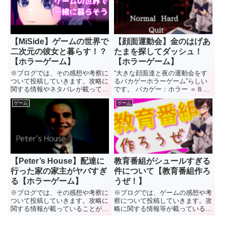
旅、出てきたゴーレムの正体は鯨
ったら全面戦争も辞さない構え
をモチーフにしたクジラゴーレ
を！ 前回の記事 今回の内容 ...
ム...
【MiSide】ゲームの世界で
【顔面運動会】金のはげあ
二次元の彼女と暮らす！？
たまを探してダッシュ！
【ホラーゲーム】
【ホラーゲーム】
※ブログでは、その感想や考察に
“大きな顔面達と夜の運動会をす
ついて投稿していきます。攻略に
るバカゲーホラーゲーム”らしい
関する情報やネタバレが載ってい
です。 バカゲー：ホラー ＝８：
ることがありますので、未プレイ
２みたいな感じですね。 運動会
ゲーム
ゲーム
の方はご注意ください。 水降 ゲ
らしいけれども…。 このゲー
ームの世界に入るのは一つの夢の
ムの説明文に“大きな顔面達と夜
ような気がするのですが、これは
の運動会をするバカゲーホラーゲ
どう捉えたものか…。 シミュ...
ーム”とあるのですが…。 運...
【Peter’s House】配達に
教育番組がシュールすぎる
行った家の家主がヤバすぎ
件について【教育番組作ろ
る【ホラーゲーム】
うぜ！】
※ブログでは、その感想や考察に
※ブログでは、ゲームの感想や考
ついて投稿していきます。攻略に
察について投稿していきます。攻
関する情報が載っていることがあ
略に関する情報等が載っているこ
りますので、未プレイの方はネタ
とがありますので、未プレイの方
バレにはご注意ください。 水降
はネタバレにはご注意ください。