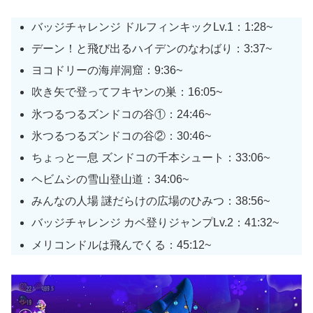
バッジチャレンジ ドルフィンキックLv.1：1:28~
デーン！と飛び出るハイデンのなわばり：3:37~
ヨコドリーの海岸洞窟：9:36~
吹き矢で登ってフキヤンの巣：16:05~
氷つるつるズンドコの谷①：24:46~
氷つるつるズンドコの谷②：30:46~
ちょっと一息 ズンドコの千本シュート：33:06~
ヘビムシの雪山登山道：34:06~
みんなの人場 謎だらけの広場のひみつ：38:56~
バッジチャレンジ カベ登りジャンプLv.2：41:32~
メリコンドルは飛んでくる：45:12~