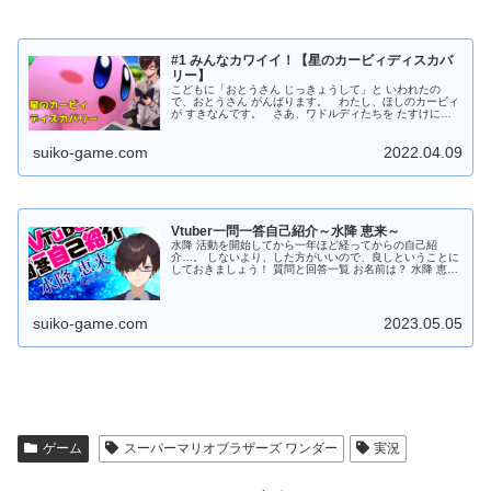
#1 みんなカワイイ！【星のカービィディスカバ
リー】
こどもに「おとうさん じっきょうして」と いわれたの
で、おとうさん がんばります。 わたし、ほしのカービィ
が すきなんです。 さあ、ワドルディたちを たすけにい
きましょう！ ふしぎなせかいへ カービィたちがすむ、
「ポップスター」という ほ...
suiko-game.com
2022.04.09
Vtuber一問一答自己紹介～水降 恵来～
水降 活動を開始してから一年ほど経ってからの自己紹
介…。 しないより、した方がいいので、良しということに
しておきましょう！ 質問と回答一覧 お名前は？ 水降 恵来
（ｽｲｺｳ ｹｲﾗｲ） 呼び方は？ お任せで あなたは何系
Vtuber? ...
suiko-game.com
2023.05.05
ゲーム
スーパーマリオブラザーズ ワンダー
実況