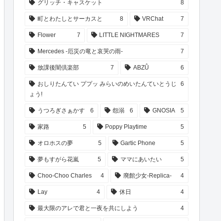
グリッチ・キャスケット
8
町とわたしとサーカスと
8
VRChat
7
Flower
7
LITTLE NIGHTMARES
7
Mercedes -厄災の竜と哀哭の雨-
7
放課後闇倶楽部
7
ABZÛ
6
おしりたんてい ププッ みらいのめいたんていとうじ
6
ょう!
うつろぎさぁかす
6
怨溺
6
GNOSIA
5
家路
5
Poppy Playtime
5
オロホスの夢
5
Gartic Phone
5
夢もすがら花嵐
5
ママにあいたい
5
Choo-Choo Charles
4
廃館少女-Replica-
4
Lay
4
休日
4
最大限のアレで君と一夜を共にしよう
4