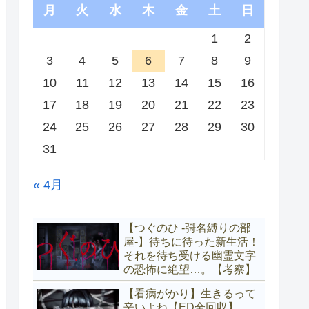
月
火
水
木
金
土
日
1
2
3
4
5
6
7
8
9
10
11
12
13
14
15
16
17
18
19
20
21
22
23
24
25
26
27
28
29
30
31
« 4月
【つぐのひ -彁名縛りの部
屋-】待ちに待った新生活！
それを待ち受ける幽霊文字
の恐怖に絶望…。【考察】
【看病がかり】生きるって
辛いよね【ED全回収】