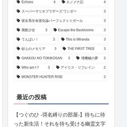
Echoes
4
エノメナ記
4
スーパーマリオブラザーズ ワンダー
3
彼女系生命進化論パーフェクト☆ガール
3
廃館少女
3
Escape the Backrooms
3
てんぱい！
3
This is Miranda
3
砂上のメモリア
3
THE FIRST TREE
3
GAKKOU NO TOKIKOSAN
3
壊機械の夢
3
Who am I ?
3
アイリス・リフレイン
2
MONSTER HUNTER RISE
2
最近の投稿
【つぐのひ -彁名縛りの部屋-】待ちに待
った新生活！それを待ち受ける幽霊文字