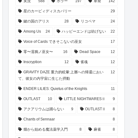
実況
588
ホラー
197
単発
142
星のカービィディスカバリー
29
鍵の国のアリス
28
リコペマ
24
Among Us
24
ハッピーエンドは紡げない
22
Voice of Cards できそこないの巫女
17
零〜濡鴉ノ巫女〜
16
Dead Space
12
Inscryption
12
雀魂
12
GRAVITY DAZE 重力的眩暈:上層への帰還におい
12
て、彼女の内宇宙に生じた摂動
ENDER LILIES: Quietus of the Knights
11
OUTLAST
10
LITTLE NIGHTMARESⅡ
9
アクアリウムは踊らない
9
OUTLASTⅡ
8
Chants of Sennaar
8
畑から始める魔法薬学入門
8
麻雀
8