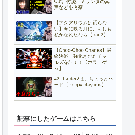
Cut】付箋、ミランダの真
実などを考察
【アクアリウムは踊らな
い】海に映る月に、もしも
私がなれたなら【part2】
【Choo-Choo Charles】最
終決戦、強化されたチャー
ルズを討て！【ホラーゲー
ム】
#2 chapter2は、ちょっとハ
ード【Poppy playtime】
記事にしたゲームはこちら